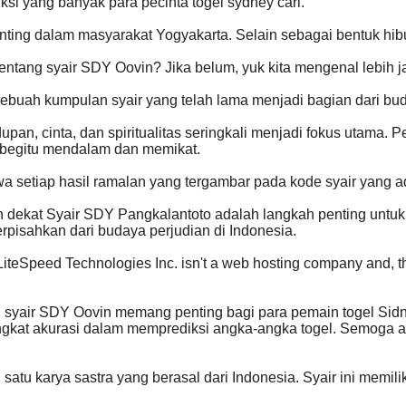
ksi yang banyak para pecinta togel sydney cari.
ting dalam masyarakat Yogyakarta. Selain sebagai bentuk hibura
tang syair SDY Oovin? Jika belum, yuk kita mengenal lebih j
ebuah kumpulan syair yang telah lama menjadi bagian dari bud
idupan, cinta, dan spiritualitas seringkali menjadi fokus utam
i begitu mendalam dan memikat.
 setiap hasil ramalan yang tergambar pada kode syair yang ad
 dekat Syair SDY Pangkalantoto adalah langkah penting untu
terpisahkan dari budaya perjudian di Indonesia.
teSpeed Technologies Inc. isn't a web hosting company and, the
g syair SDY Oovin memang penting bagi para pemain togel Sid
ngkat akurasi dalam memprediksi angka-angka togel. Semoga ar
tu karya sastra yang berasal dari Indonesia. Syair ini memilik
.