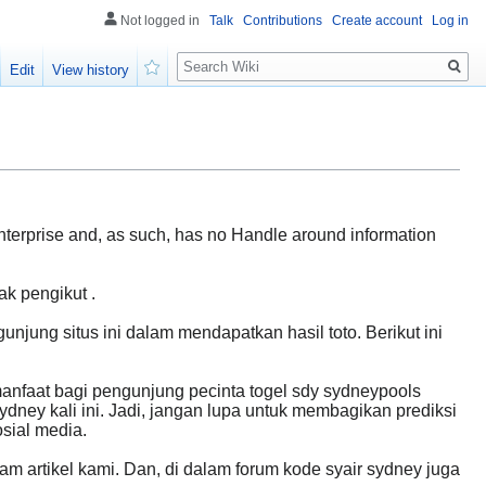
Not logged in
Talk
Contributions
Create account
Log in
Search
Edit
View history
Watch
nterprise and, as such, has no Handle around information
k pengikut .
ung situs ini dalam mendapatkan hasil toto. Berikut ini
manfaat bagi pengunjung pecinta togel sdy sydneypools
ney kali ini. Jadi, jangan lupa untuk membagikan prediksi
osial media.
m artikel kami. Dan, di dalam forum kode syair sydney juga